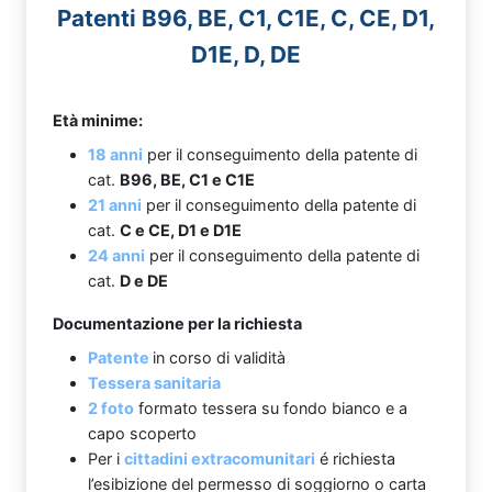
Patenti B96, BE, C1, C1E, C, CE, D1,
D1E, D, DE
Età minime:
18 anni
per il conseguimento della patente di
cat.
B96, BE, C1 e C1E
21 anni
per il conseguimento della patente di
cat.
C e CE, D1 e D1E
24 anni
per il conseguimento della patente di
cat.
D e DE
Documentazione per la richiesta
Patente
in corso di validità
Tessera sanitaria
2 foto
formato tessera su fondo bianco e a
capo scoperto
Per i
cittadini extracomunitari
é richiesta
l’esibizione del permesso di soggiorno o carta