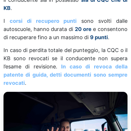
KB
.
I
corsi di recupero punti
sono svolti dalle
autoscuole, hanno durata di
20 ore
e consentono
di recuperare fino a un massimo di
9 punti
.
In caso di perdita totale del punteggio, la CQC o il
KB sono revocati se il conducente non supera
l’esame di revisione.
In caso di revoca della
patente di guida, detti documenti sono sempre
revocati
.