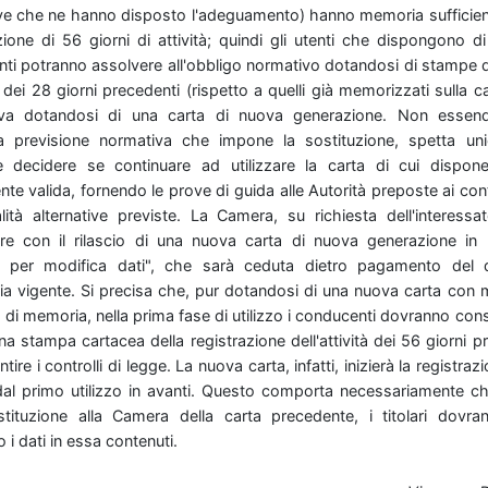
ve
che
ne
hanno
disposto
l'adeguamento)
hanno
memoria
sufficie
azione
di
56
giorni
di
attività;
quindi
gli
utenti
che
dispongono
d
nti
potranno
assolvere
all'obbligo
normativo
dotandosi
di
stampe
a
dei
28
giorni
precedenti
(rispetto
a
quelli
già
memorizzati
sulla
c
tiva
dotandosi
di
una
carta
di
nuova
generazione. Non
essen
ca
previsione
normativa
che
impone
la
sostituzione,
spetta
un
te
decidere
se
continuare
ad
utilizzare
la
carta
di
cui
dispo
ente
valida,
fornendo
le
prove
di
guida
alle
Autorità
preposte
ai
cont
lità
alternative
previste. La
Camera,
su
richiesta
dell'interess
ere
con
il
rilascio
di
una
nuova
carta
di
nuova
generazione
in
vo
per
modifica
dati",
che
sarà
ceduta
dietro
pagamento
del
ria
vigente.
Si
precisa
che,
pur
dotandosi
di
una
nuova
carta
con
à
di
memoria,
nella
prima
fase
di
utilizzo
i
conducenti
dovranno
con
na
stampa
cartacea
della
registrazione
dell'attività
dei
56
giorni
pr
ntire
i
controlli
di
legge.
La
nuova
carta,
infatti,
inizierà
la
registraz
dal
primo
utilizzo
in
avanti.
Questo
comporta
necessariamente
c
stituzione
alla
Camera
della
carta
precedente,
i
titolari
dovra
to
i
dati
in
essa
contenuti.