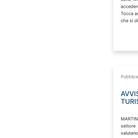
accede
Tocca
a
che
si
d
Pubblica
AVVI
TUR
MARTI
settore
valutan