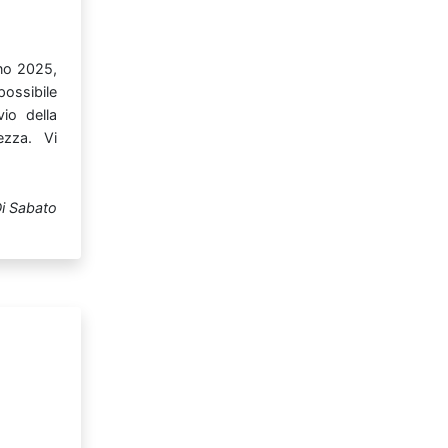
nno
2025,
possibile
vvio
della
tezza.
Vi
i Sabato