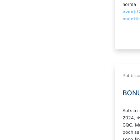
norm
eventi/
mulettis
Pubblic
BONU
Sul
sito
2024,
r
CQC. 
pochiss
sono
fin