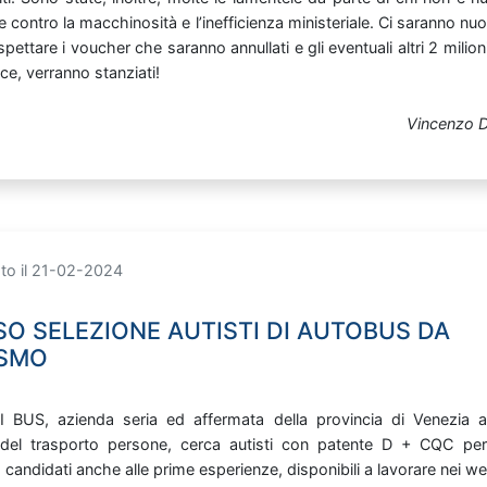
re
contro
la
macchinosità
e
l’inefficienza
ministeriale. Ci
saranno
nuo
spettare
i
voucher
che
saranno
annullati
e
gli
eventuali
altri
2
milion
ice,
verranno
stanziati!
Vincenzo D
to il 21-02-2024
SO SELEZIONE AUTISTI DI AUTOBUS DA
ISMO
NI
BUS,
azienda
seria
ed
affermata
della
provincia
di
Venezia
a
del
trasporto
persone,
cerca
autisti
con
patente
D
+
CQC
per
o
candidati
anche
alle
prime
esperienze,
disponibili
a
lavorare
nei
we