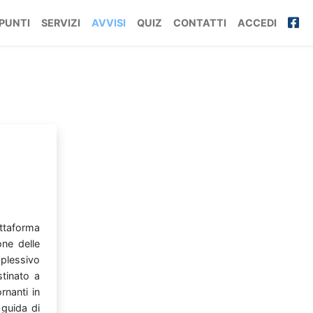
PUNTI
SERVIZI
AVVISI
QUIZ
CONTATTI
ACCEDI
ttaforma
ione
delle
plessivo
stinato
a
ornanti
in
a
guida
di