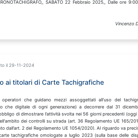
CRONOTACHIGRAFO_ SABATO
22
Febbraio
2025_ Dalle
ore
9:0
Vincenzo D
to il 29-11-2024
o ai titolari di Carte Tachigrafiche
i
operatori
che
guidano
mezzi
assoggettati
all'uso
del
tachi
ico
che
digitale
di
ogni
generazione)
a
decorrere
dal
31
dicem
'obbligo
di
dimostrare
l’attività
svolta
nei
56
giorni
precedenti
(oggi
ell'ambito
dei
controlli
su
strada
(art.
36
Regolamento
UE
165/20
ato
dall’art.
2
del
Regolamento
UE
1054/2020).
Al
riguardo
va
prec
carte
tachigrafiche
omologate
a
luglio
2023
(sulla
base
delle
dis