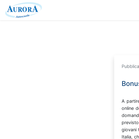
Pubblica
Bonus
A
parti
online
d
doman
previst
giovani
Italia,
c