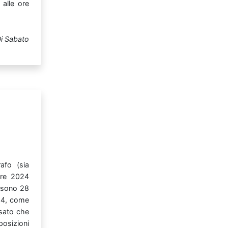
0
alle
ore
i Sabato
grafo
(sia
bre
2024
sono
28
14,
come
isato
che
posizioni