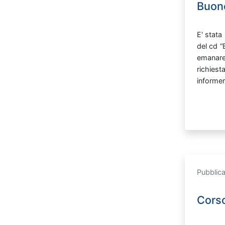
Buon
E'
stata
del
cd
“
emana
richies
inform
Pubblic
Corso