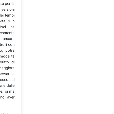
nte
per
la
i
versioni
dei
tempi
arta)
o
in
doci
una
icamente
ne
ancora
rolli
con
ato,
potrà
modalità
diritto
di
maggiore
servare
a
ecedenti
ione
delle
he,
prima
nno
aver