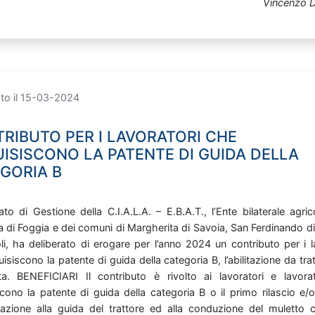
Vincenzo D
to il 15-03-2024
RIBUTO PER I LAVORATORI CHE
ISISCONO LA PATENTE DI GUIDA DELLA
GORIA B
tato
di
Gestione
della
C.I.A.L.A.
–
E.B.A.T.,
l’Ente
bilaterale
agri
ia
di
Foggia
e
dei
comuni
di
Margherita
di
Savoia,
San
Ferdinando
d
li,
ha
deliberato
di
erogare
per
l’anno
2024
un
contributo
per
i
l
uisiscono
la
patente
di
guida
della
categoria
B,
l’abilitazione
da
tra
sta. BENEFICIARI Il
contributo
è
rivolto
ai
lavoratori
e
lavora
scono
la
patente
di
guida
della
categoria
B
o
il
primo
rilascio
e/
litazione
alla
guida
del
trattore
ed
alla
conduzione
del
muletto