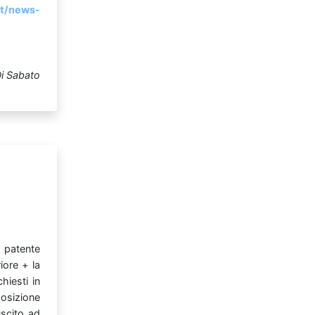
it/news-
i Sabato
s
patente
riore
+
la
ichiesti
in
osizione
uscito
ad