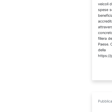
veicoli
d
spese
s
benefici
accredit
attrave
concre
filiera
de
Paese.
del
https://
Pubblic