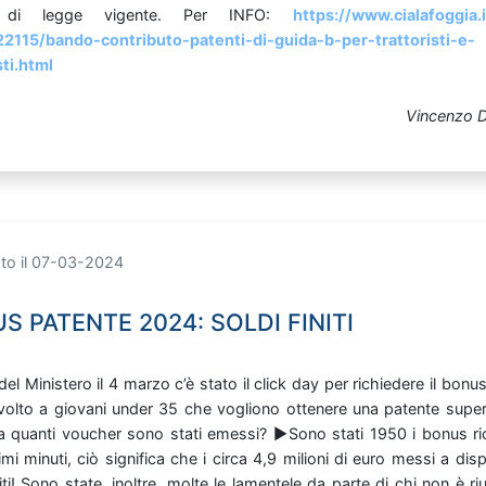
a
di
legge
vigente. Per
INFO:
https://www.cialafoggia.
22115/bando-contributo-patenti-di-guida-b-per-trattoristi-e-
ti.html
Vincenzo D
ato il 07-03-2024
S PATENTE 2024: SOLDI FINITI
del
Ministero
il
4
marzo
c’è
stato
il
click
day
per
richiedere
il
bonu
ivolto
a
giovani
under
35
che
vogliono
ottenere
una
patente
supe
Ma
quanti
voucher
sono
stati
emessi? ▶️Sono
stati
1950
i
bonus
r
imi
minuti,
ciò
significa
che
i
circa
4,9
milioni
di
euro
messi
a
disp
iti!
Sono
state,
inoltre,
molte
le
lamentele
da
parte
di
chi
non
è
ri