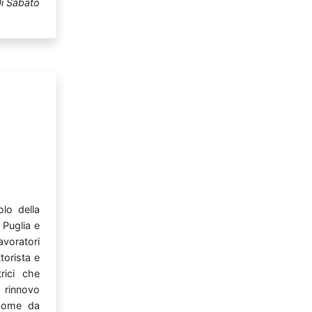
i Sabato
colo
della
i
Puglia
e
avoratori
ttorista
e
trici
che
o
rinnovo
come
da