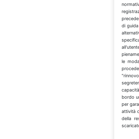
normati
registr
precede
di
guid
alterna
specifi
all'uten
pienam
le
moda
proced
"rinno
segrete
capacit
bordo
u
per
gara
attività
della
re
scarica