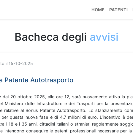
HOME
PATENTI
Bacheca degli
avvisi
to il 15-10-2025
 Patente Autotrasporto
re
dal
20
ottobre
2025,
alle
ore
12,
sarà
nuovamente
attiva
la
pia
el
Ministero
delle
Infrastrutture
e
dei
Trasporti
per
la
presentaz
de
relative
al
Bonus
Patente
Autotrasporto. Lo
stanziamento
com
o
per
questa
nuova
fase
è
di
4,7
milioni
di
euro. L’incentivo
è
de
tra
i
18
e
i
35
anni,
cittadini
italiani
o
stranieri
regolarmente
soggi
he
intendono
conseguire
le
patenti
professionali
necessarie
per
l