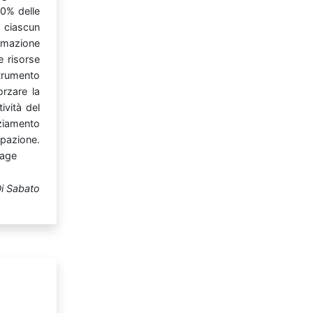
’80%
delle
r
ciascun
rmazione
le
risorse
trumento
forzare
la
tività
del
ziamento
upazione.
Page
i Sabato