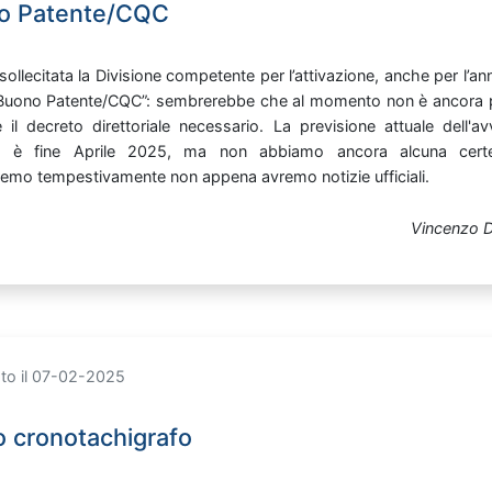
o Patente/CQC
sollecitata
la
Divisione
competente
per
l’attivazione,
anche
per
l’a
Buono
Patente/CQC”:
sembrerebbe
che
al
momento
non
è
ancora
re
il
decreto
direttoriale
necessario.
La
previsione
attuale
dell'a
ta
è
fine
Aprile
2025,
ma
non
abbiamo
ancora
alcuna
cer
eremo
tempestivamente
non
appena
avremo
notizie
ufficiali.
Vincenzo D
ato il 07-02-2025
 cronotachigrafo