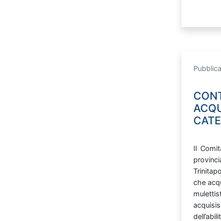
Pubblica
CONT
ACQU
CATE
Il
Comi
provinc
Trinitapo
che
acq
muletti
acquisi
dell’abi