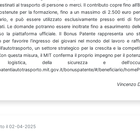
estinati
al
trasporto
di
persone
o
merci. Il
contributo
copre
fino
all
ostenute
per
la
formazione,
fino
a
un
massimo
di
2.500
euro
pe
ario,
e
può
essere
utilizzato
esclusivamente
presso
enti
di
fo
ati. Le
domande
potranno
essere
inoltrate
fino
a
esaurimento
del
rso
la
piattaforma
ufficiale.
Il
Bonus
Patente
rappresenta
uno
s
to
per
favorire
l’ingresso
dei
giovani
nel
mondo
del
lavoro
e
raf
ll’autotrasporto,
un
settore
strategico
per
la
crescita
e
la
competi
 Con
questa
misura,
il
MIT
conferma
il
proprio
impegno
per
il
poten
la
logistica,
della
sicurezza
e
dell'occ
patentiautotrasporto.mit.gov.it/bonuspatente/#/beneficiario/home
Vincenzo D
ato il 02-04-2025